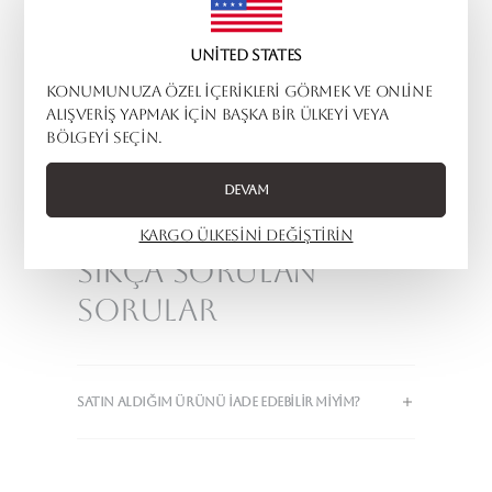
İstanbul'da tasarlanmıştır.
United States
Konumunuza özel içerikleri görmek ve online
1
alışveriş yapmak için başka bir ülkeyi veya
bölgeyi seçin.
Sepete Ekle
Devam
Kargo ülkesini değiştirin
Sıkça Sorulan
Sorular
SATIN ALDIĞIM ÜRÜNÜ IADE EDEBILIR MIYIM?