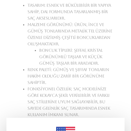
Tasarım:
Esnek ve bükülebilir bir yapıya
sahip, dal formunda tasarlanmış bir
saç aksesuarıdır.
Malzeme Görünümü:
Ürün, ince ve
gümüş tonlarında metalik tel üzerine
özenle dizilmiş çeşitli boncuklardan
oluşmaktadır.
Boncuk Tipleri:
Şeffaf, kristal
görünümlü taşlar ve küçük
gümüş taşlar bir aradadır.
Renk Paleti:
Gümüş ve şeffaf tonların
hakim olduğu zarif bir görünüme
sahiptir.
Fonksiyonel Özellik:
Saç modelinize
göre kolayca şekil verilebilir ve farklı
saç stillerine uyum sağlayabilir, bu
sayede gelinlik saç tasarımında esnek
kullanım imkanı sunar.
Üretim Süresi:
7 iş günü.