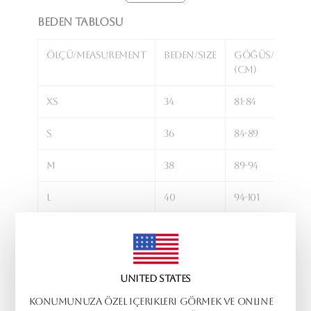
Beden Tablosu
Ölçü/Measurement
Beden/Size
Göğüs/Bust
(cm)
XS
34
81-84
S
36
84-89
M
38
89-94
L
40
94-101
XL
42
101-106
United States
Sepete Ekle
Konumunuza özel içerikleri görmek ve online