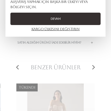
alışveriş yapmak için başka bir ülkeyi veya
bölgeyi seçin.
Sıkça Sorulan
Devam
Sorular
Kargo ülkesini değiştirin
SATIN ALDIĞIM ÜRÜNÜ IADE EDEBILIR MIYIM?
Benzer Ürünler
Tükendi