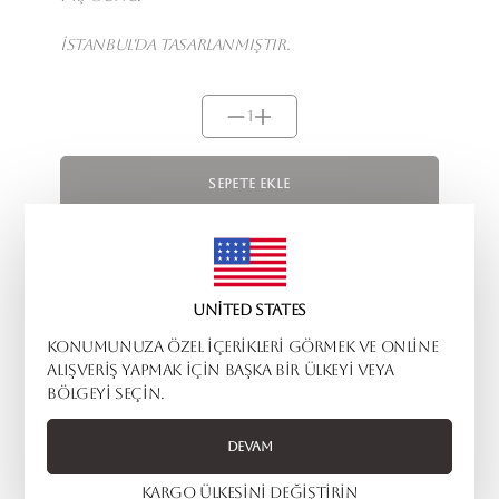
İstanbul'da tasarlanmıştır.
1
Sepete Ekle
Sıkça Sorulan
United States
Sorular
Konumunuza özel içerikleri görmek ve online
alışveriş yapmak için başka bir ülkeyi veya
bölgeyi seçin.
SATIN ALDIĞIM ÜRÜNÜ IADE EDEBILIR MIYIM?
Devam
Kargo ülkesini değiştirin