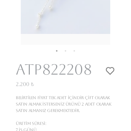
Atp822208
2.200 ₺
Belirtilen fiyat tek adet içindir çift olarak
satın almak isterseniz ürünü 2 adet olarak
satın almanız gerekmektedir.
Üretim Süresi:
7 iş günü.