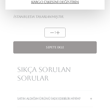
Üretim Süresi:
Kargo ülkesini değiştirin
7 iş günü.
İstanbul'da tasarlanmıştır.
1
Sepete Ekle
Sıkça Sorulan
Sorular
SATIN ALDIĞIM ÜRÜNÜ IADE EDEBILIR MIYIM?