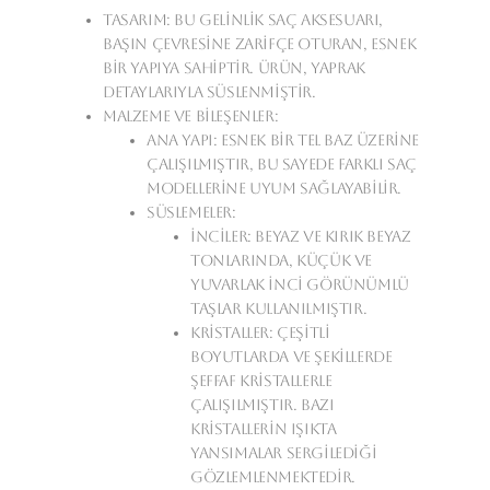
Tasarım:
Bu gelinlik saç aksesuarı,
başın çevresine zarifçe oturan, esnek
bir yapıya sahiptir. Ürün, yaprak
detaylarıyla süslenmiştir.
Malzeme ve Bileşenler:
Ana Yapı:
Esnek bir tel baz üzerine
çalışılmıştır, bu sayede farklı saç
modellerine uyum sağlayabilir.
Süslemeler:
İnciler:
Beyaz ve kırık beyaz
tonlarında, küçük ve
yuvarlak inci görünümlü
taşlar kullanılmıştır.
Kristaller:
Çeşitli
boyutlarda ve şekillerde
şeffaf kristallerle
çalışılmıştır. Bazı
kristallerin ışıkta
yansımalar sergilediği
gözlemlenmektedir.