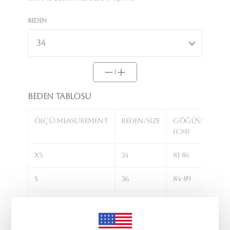
Beden
1
Beden Tablosu
Ölçü/Measurement
Beden/Size
Göğüs/Bust
(cm)
XS
34
81-84
S
36
84-89
M
38
89-94
L
40
94-101