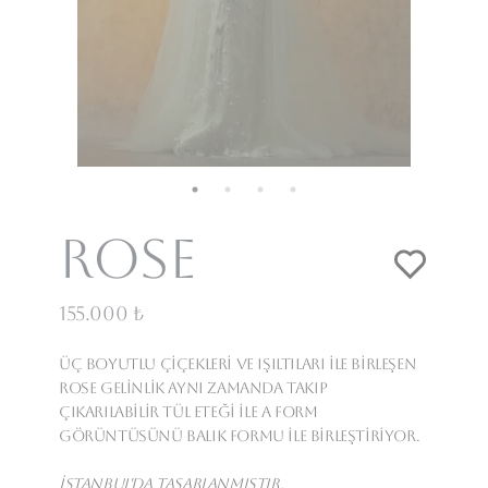
Rose
155.000 ₺
Üç boyutlu çiçekleri ve ışıltıları ile birleşen
Rose gelinlik aynı zamanda takıp
çıkarılabilir tül eteği ile A form
görüntüsünü balık formu ile birleştiriyor.
İstanbul'da tasarlanmıştır.