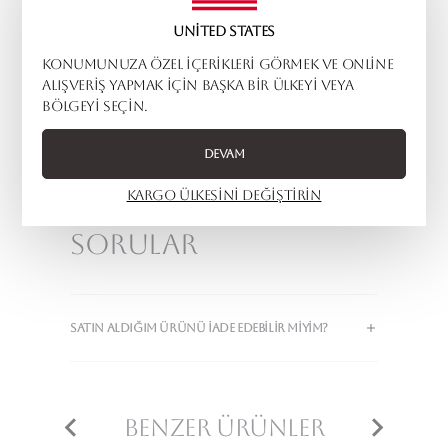
United States
XL
42
101-106
Konumunuza özel içerikleri görmek ve online
alışveriş yapmak için başka bir ülkeyi veya
bölgeyi seçin.
Sepete Ekle
Devam
Kargo ülkesini değiştirin
Sıkça Sorulan
Sorular
SATIN ALDIĞIM ÜRÜNÜ IADE EDEBILIR MIYIM?
Benzer Ürünler